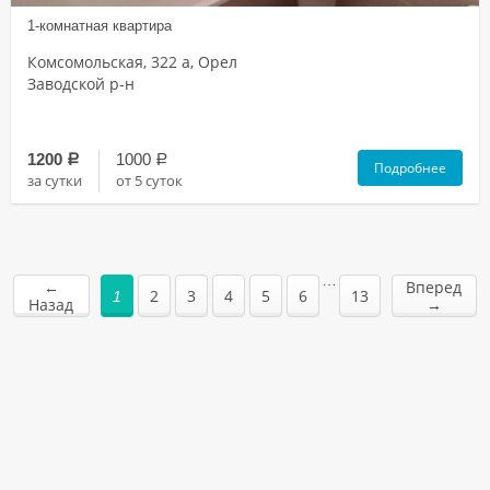
1-комнатная квартира
Комсомольская, 322 а, Орел
Заводской р-н
1200
1000
a
a
Подробнее
за сутки
от 5 суток
…
←
Вперед
2
3
4
5
6
13
1
Назад
→