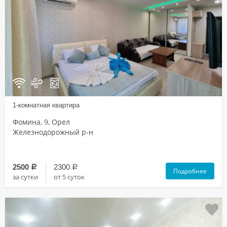
1-комнатная квартира
Фомина, 9, Орел
Железнодорожный р-н
2500
2300
a
a
Подробнее
за сутки
от 5 суток