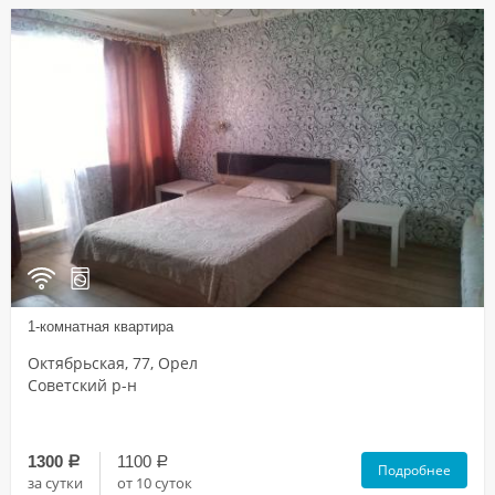
1-комнатная квартира
Октябрьская, 77, Орел
Советский р-н
1300
1100
a
a
Подробнее
за сутки
от 10 суток