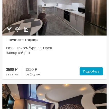
1-комнатная квартира
Розы Люксембург, 33, Орел
Заводской р-н
3500
3350
a
a
Подробнее
за сутки
от 2 суток