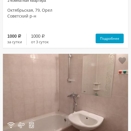
1-комнатная квартира
Октябрьская, 79, Орел
Советский р-н
1000
1000
a
a
Подробнее
за сутки
от 3 суток