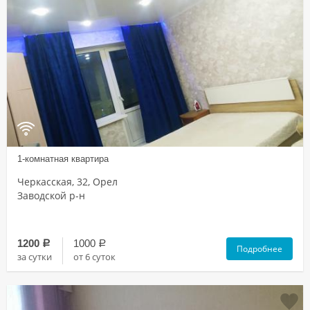
1-комнатная квартира
Черкасская, 32, Орел
Заводской р-н
1200
1000
a
a
Подробнее
за сутки
от 6 суток