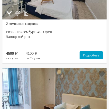
2-комнатная квартира
Розы Люксембург, 49, Орел
Заводской р-н
4500
4100
a
a
Подробнее
за сутки
от 2 суток